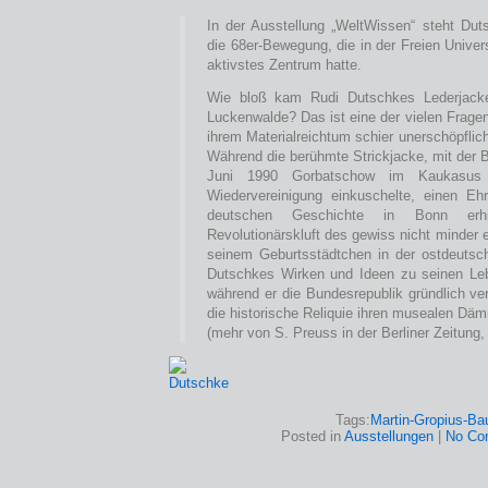
In der Ausstellung „WeltWissen“ steht Dut
die 68er-Bewegung, die in der Freien Univers
aktivstes Zentrum hatte.
Wie bloß kam Rudi Dutschkes Lederjac
Luckenwalde? Das ist eine der vielen Fragen
ihrem Materialreichtum schier unerschöpflich
Während die berühmte Strickjacke, mit der 
Juni 1990 Gorbatschow im Kaukasus 
Wiedervereinigung einkuschelte, einen Eh
deutschen Geschichte in Bonn erhie
Revolutionärskluft des gewiss nicht minder
seinem Geburtsstädtchen in der ostdeutsc
Dutschkes Wirken und Ideen zu seinen Leb
während er die Bundesrepublik gründlich ver
die historische Reliquie ihren musealen Däm
(mehr von S. Preuss in der Berliner Zeitung
Tags:
Martin-Gropius-Ba
Posted in
Ausstellungen
|
No Co