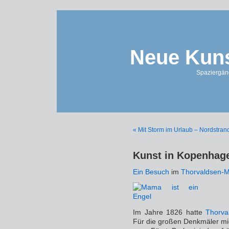
Neue Kuns
Spaziergän
« Mit Storm im Urlaub – Nordstran
Kunst in Kopenhage
Ein Besuch
im
Thorvaldsen-
Im Jahre 1826 hatte
Thorva
Für die großen Denkmäler mi