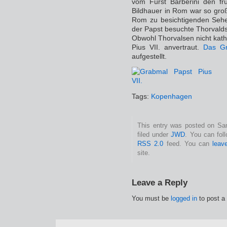
vom Fürst Barberini den frü
Bildhauer in Rom war so groß,
Rom zu besichtigenden Sehe
der Papst besuchte Thorvalds
Obwohl Thorvalsen nicht kat
Pius VII. anvertraut.
Das G
aufgestellt.
Tags:
Kopenhagen
This entry was posted on Sam
filed under
JWD
. You can fol
RSS 2.0
feed. You can
leav
site.
Leave a Reply
You must be
logged in
to post a