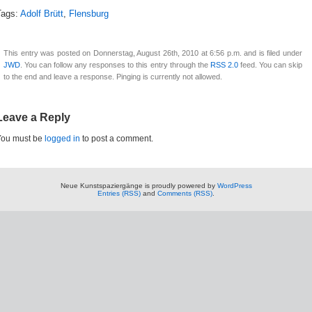
Tags:
Adolf Brütt
,
Flensburg
This entry was posted on Donnerstag, August 26th, 2010 at 6:56 p.m. and is filed under
JWD
. You can follow any responses to this entry through the
RSS 2.0
feed. You can skip
to the end and leave a response. Pinging is currently not allowed.
Leave a Reply
You must be
logged in
to post a comment.
Neue Kunstspaziergänge is proudly powered by
WordPress
Entries (RSS)
and
Comments (RSS)
.