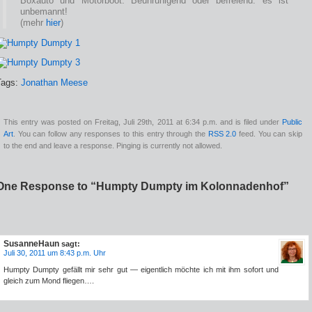
Boxauto und Motorboot. Beunruhigend oder befreiend: es ist
unbemannt!
(mehr
hier
)
Tags:
Jonathan Meese
This entry was posted on Freitag, Juli 29th, 2011 at 6:34 p.m. and is filed under
Public
Art
. You can follow any responses to this entry through the
RSS 2.0
feed. You can skip
to the end and leave a response. Pinging is currently not allowed.
One Response to “Humpty Dumpty im Kolonnadenhof”
SusanneHaun
sagt:
Juli 30, 2011 um 8:43 p.m. Uhr
Humpty Dumpty gefällt mir sehr gut — eigentlich möchte ich mit ihm sofort und
gleich zum Mond fliegen….