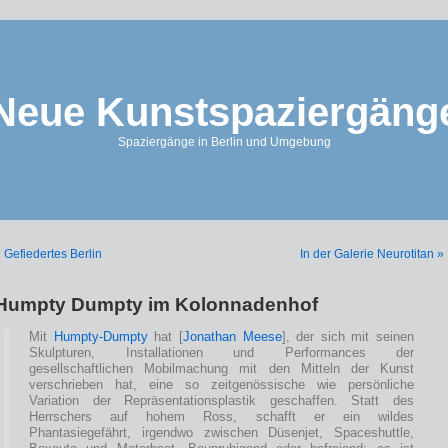
Neue Kunstspaziergäng
Spaziergänge in Berlin und Umgebung
 Gefiedertes Berlin
In der Galerie Neurotitan »
Humpty Dumpty im Kolonnadenhof
Mit
Humpty-Dumpty
hat [
Jonathan Meese
], der sich mit seinen
Skulpturen, Installationen und Performances der
gesellschaftlichen Mobilmachung mit den Mitteln der Kunst
verschrieben hat, eine so zeitgenössische wie persönliche
Variation der Repräsentationsplastik geschaffen. Statt des
Herrschers auf hohem Ross, schafft er ein wildes
Phantasiegefährt, irgendwo zwischen Düsenjet, Spaceshuttle,