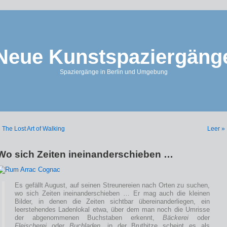
Neue Kunstspaziergäng
Spaziergänge in Berlin und Umgebung
 The Lost Art of Walking
Leer »
Wo sich Zeiten ineinanderschieben …
Es gefällt August, auf seinen Streunereien nach Orten zu suchen,
wo sich Zeiten ineinanderschieben … Er mag auch die kleinen
Bilder, in denen die Zeiten sichtbar übereinanderliegen, ein
leerstehendes Ladenlokal etwa, über dem man noch die Umrisse
der abgenommenen Buchstaben erkennt,
Bäckerei
oder
Fleischerei
oder
Buchladen
, in der Bruthitze scheint es als