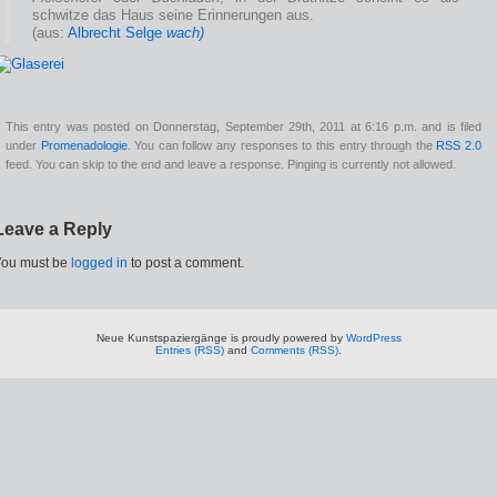
schwitze das Haus seine Erinnerungen aus.
(aus:
Albrecht Selge
wach)
This entry was posted on Donnerstag, September 29th, 2011 at 6:16 p.m. and is filed
under
Promenadologie
. You can follow any responses to this entry through the
RSS 2.0
feed. You can skip to the end and leave a response. Pinging is currently not allowed.
Leave a Reply
You must be
logged in
to post a comment.
Neue Kunstspaziergänge is proudly powered by
WordPress
Entries (RSS)
and
Comments (RSS)
.