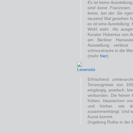
Es ist keine Ausstellun
sind keine Franzosen,
keine, bei der Sie irg
tausend Mal gesehen h
es ist eine Ausstellung,
Wohl wahr. Als ausgew
Kurator Hubertus von A
am Berliner Hanseat
Ausstellung verläss
schnurstracks in die We
(mehr
hier
)
Erfrischend unhierarch
Tonzeugnisse von 100
eingängig, poetisch, bi
verbunden. Die feinen
frühen, klassischen u
und hörbar, wie do
zusammenhängt. Und wie
Kunst kommt.
(Ingeborg Ruthe in der 