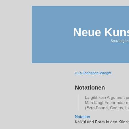
Neue Kuns
Spaziergän
« La Fondation Maeght
Notationen
Es gibt kein Argument p
Man fängt Feuer oder m
(Ezra Pound, Cantos, L
Notation
Kalkül und Form in den Küns