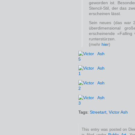
geworden ist. Besonder
Stencil-Stil, der das zw
erscheinen lässt.
Sein neues (das war 2
überdimensional groß
erscheinende »Falling 
runterstürzen.
(mehr
hier
)
Tags:
Streetart
,
Victor Ash
This entry was posted on Die
is filed under
Public Art
. Yo