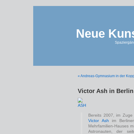
Neue Kuns
Spaziergän
« Andreas-Gymnasium in der Kop
Victor Ash in Berlin
Bereits 2007, im Zuge
Victor Ash
im Berline
Mehrfamilien-Hauses mi
Astronauten, der se