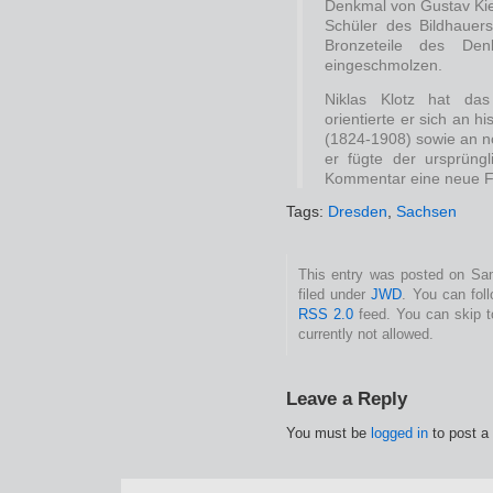
Denkmal von Gustav Kiet
Schüler des Bildhauer
Bronzeteile des Den
eingeschmolzen.
Niklas Klotz hat da
orientierte er sich an h
(1824-1908) sowie an 
er fügte der ursprüng
Kommentar eine neue Fi
Tags:
Dresden
,
Sachsen
This entry was posted on Sam
filed under
JWD
. You can fol
RSS 2.0
feed. You can skip t
currently not allowed.
Leave a Reply
You must be
logged in
to post a