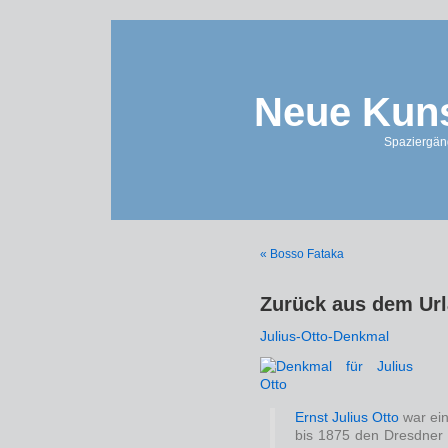
Neue Kuns
Spaziergän
« Bosso Fataka
Zurück aus dem Urla
Julius-Otto-Denkmal
Ernst Julius Otto
war ein
bis 1875 den Dresdner K