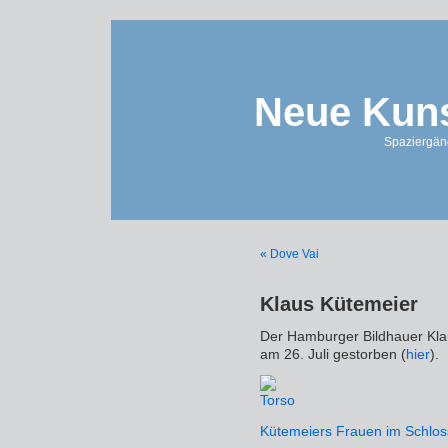
Neue Kuns
Spaziergän
« Dove Vai
Klaus Kütemeier
Der Hamburger Bildhauer Klau
am 26. Juli gestorben (
hier
).
Kütemeiers Frauen im Schloss