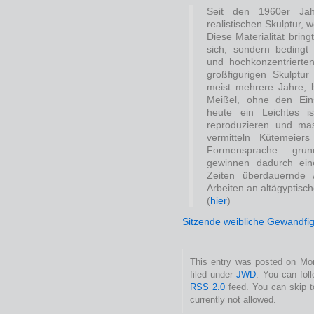
Seit den 1960er Jah
realistischen Skulptur, w
Diese Materialität brin
sich, sondern bedingt
und hochkonzentrierten
großfigurigen Skulptu
meist mehrere Jahre, 
Meißel, ohne den Ei
heute ein Leichtes is
reproduzieren und mas
vermitteln Kütemeier
Formensprache gru
gewinnen dadurch ein
Zeiten überdauernde A
Arbeiten an altägyptisch
(
hier
)
Sitzende weibliche Gewandfi
This entry was posted on Mon
filed under
JWD
. You can fol
RSS 2.0
feed. You can skip t
currently not allowed.