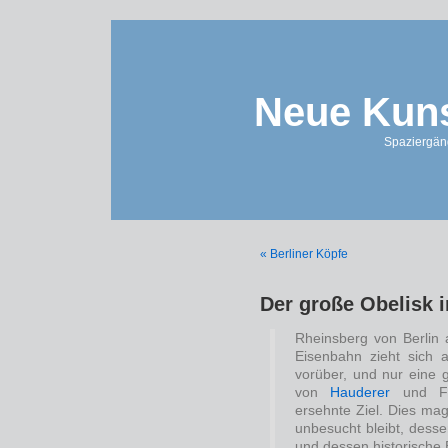
Neue Kuns
Spaziergän
« Berliner Köpfe
Der große Obelisk 
Rheinsberg von Berlin a
Eisenbahn zieht sich 
vorüber, und nur eine 
von
Hauderer
und Fah
ersehnte Ziel. Dies mag
unbesucht bleibt, desse
und dessen historische