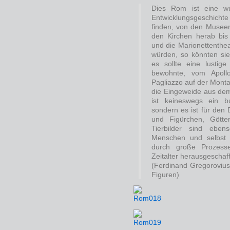
Dies Rom ist eine wu
Entwicklungsgeschicht
finden, von den Museen
den Kirchen herab bis
und die Marionettenthea
würden, so könnten sie
es sollte eine lustig
bewohnte, vom Apoll
Pagliazzo auf der Mon
die Eingeweide aus de
ist keineswegs ein b
sondern es ist für den
und Figürchen, Götter
Tierbilder sind eben
Menschen und selbst 
durch große Prozesse
Zeitalter herausgeschaf
(Ferdinand Gregorovius
Figuren)