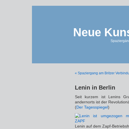
Neue Kuns
Spaziergän
« Spaziergang am Britzer Verbind
Lenin in Berlin
Seit kurzem ist Lenins Gr
andernorts ist der Revolution
(
Der Tagesspiegel
)
Lenin auf dem Zapf-Betriebsh