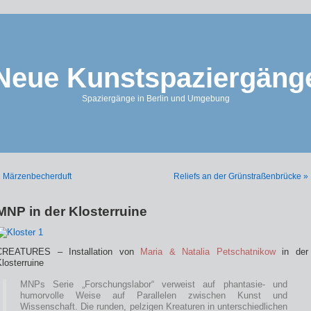
Neue Kunstspaziergäng
Spaziergänge in Berlin und Umgebung
« Märzenbecherduft
Reliefs an der Grünstraßenbrücke »
MNP in der Klosterruine
CREATURES – Installation von
Maria & Natalia Petschatnikow
in der
losterruine
MNPs Serie „Forschungslabor“ verweist auf phantasie- und
humorvolle Weise auf Parallelen zwischen Kunst und
Wissenschaft. Die runden, pelzigen Kreaturen in unterschiedlichen