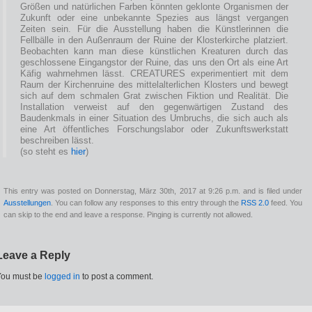
Größen und natürlichen Farben könnten geklonte Organismen der
Zukunft oder eine unbekannte Spezies aus längst vergangen
Zeiten sein. Für die Ausstellung haben die Künstlerinnen die
Fellbälle in den Außenraum der Ruine der Klosterkirche platziert.
Beobachten kann man diese künstlichen Kreaturen durch das
geschlossene Eingangstor der Ruine, das uns den Ort als eine Art
Käfig wahrnehmen lässt. CREATURES experimentiert mit dem
Raum der Kirchenruine des mittelalterlichen Klosters und bewegt
sich auf dem schmalen Grat zwischen Fiktion und Realität. Die
Installation verweist auf den gegenwärtigen Zustand des
Baudenkmals in einer Situation des Umbruchs, die sich auch als
eine Art öffentliches Forschungslabor oder Zukunftswerkstatt
beschreiben lässt.
(so steht es
hier
)
This entry was posted on Donnerstag, März 30th, 2017 at 9:26 p.m. and is filed under
Ausstellungen
. You can follow any responses to this entry through the
RSS 2.0
feed. You
can skip to the end and leave a response. Pinging is currently not allowed.
Leave a Reply
You must be
logged in
to post a comment.