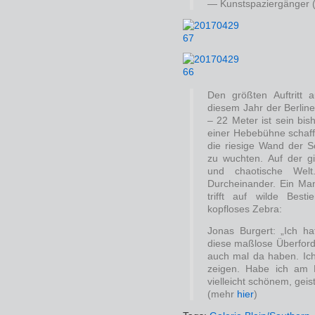
— Kunstspaziergänger
Den größten Auftritt 
diesem Jahr der Berline
– 22 Meter ist sein bis
einer Hebebühne schaff
die riesige Wand der S
zu wuchten. Auf der g
und chaotische Welt
Durcheinander. Ein Mann
trifft auf wilde Best
kopfloses Zebra:
Jonas Burgert: „Ich h
diese maßlose Überforde
auch mal da haben. Ich 
zeigen. Habe ich am 
vielleicht schönem, geis
(mehr
hier
)