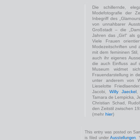
Die schillernde, el
Modefotografie der Z
Inbegriff des „Glamou
von unnahbarer Ausst
Großstadt – die „Dam
Jahren das „Girl“ als 
Viele Frauen orienti
Modezeitschriften und
mit dem femininen Stil,
auch ihr eigenes Auss
die auch Einfluss auf
Museum widmet sich
Frauendarstellung in d
unter anderem von Wil
Lieselotte Friedlaend
Jacobi,
Willy Jaeckel
,
Tamara de Lempicka, J
Christian Schad, Rudo
den Zeitstil zwischen 
(mehr
hier
)
This entry was posted on Sam
is filed under
Ausstellungen
. 