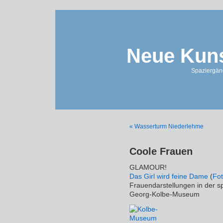
Neue Kuns
Spaziergän
« Wasserturm Niederlehme
Coole Frauen
GLAMOUR!
Das Girl wird feine Dame
(
Fot
Frauendarstellungen in der 
Georg-Kolbe-Museum