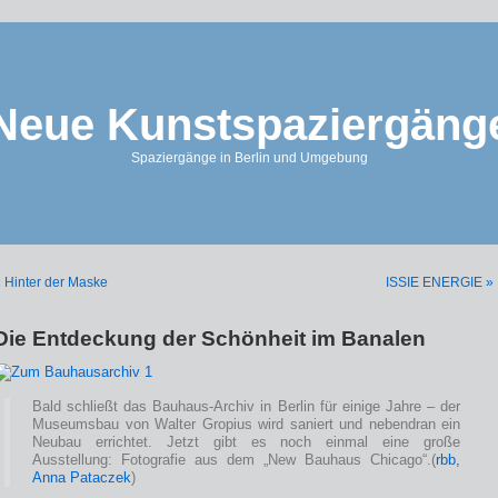
Neue Kunstspaziergäng
Spaziergänge in Berlin und Umgebung
 Hinter der Maske
ISSIE ENERGIE »
Die Entdeckung der Schönheit im Banalen
Bald schließt das Bauhaus-Archiv in Berlin für einige Jahre – der
Museumsbau von Walter Gropius wird saniert und nebendran ein
Neubau errichtet. Jetzt gibt es noch einmal eine große
Ausstellung: Fotografie aus dem „New Bauhaus Chicago“.(
rbb,
Anna Pataczek
)