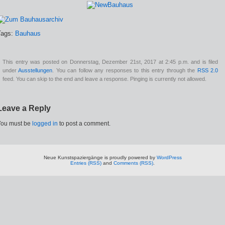
Tags:
Bauhaus
This entry was posted on Donnerstag, Dezember 21st, 2017 at 2:45 p.m. and is filed
under
Ausstellungen
. You can follow any responses to this entry through the
RSS 2.0
feed. You can skip to the end and leave a response. Pinging is currently not allowed.
Leave a Reply
You must be
logged in
to post a comment.
Neue Kunstspaziergänge is proudly powered by
WordPress
Entries (RSS)
and
Comments (RSS)
.