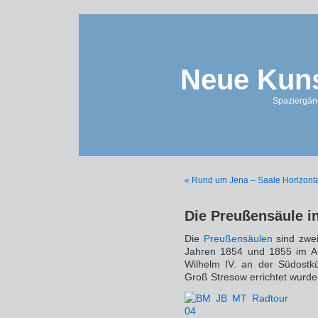
Neue Kuns
Spaziergän
« Rund um Jena – Saale Horizont
Die Preußensäule i
Die
Preußensäulen
sind zwei
Jahren 1854 und 1855 im Au
Wilhelm IV. an der Südost
Groß Stresow errichtet wurde