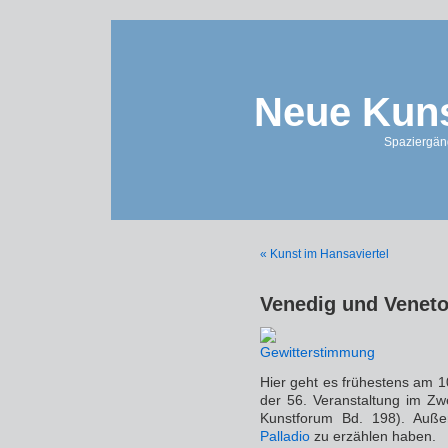
Neue Kuns
Spaziergän
« Kunst im Hansaviertel
Venedig und Venet
Hier geht es frühestens am 1
der 56. Veranstaltung im Zw
Kunstforum Bd. 198). Auß
Palladio
zu erzählen haben.