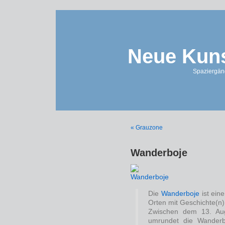
Neue Kuns
Spaziergän
« Grauzone
Wanderboje
Die
Wanderboje
ist ein
Orten mit Geschichte(n)
Zwischen dem 13. Au
umrundet die Wanderb