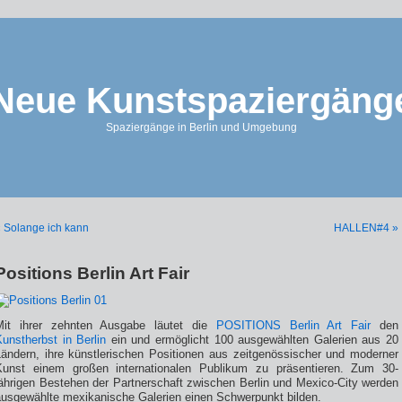
Neue Kunstspaziergäng
Spaziergänge in Berlin und Umgebung
 Solange ich kann
HALLEN#4 »
Positions Berlin Art Fair
Mit ihrer zehnten Ausgabe läutet die
POSITIONS Berlin Art Fair
den
unstherbst in Berlin
ein und ermöglicht 100 ausgewählten Galerien aus 20
Ländern, ihre künstlerischen Positionen aus zeitgenössischer und moderner
Kunst einem großen internationalen Publikum zu präsentieren. Zum 30-
jährigen Bestehen der Partnerschaft zwischen Berlin und Mexico-City werden
ausgewählte mexikanische Galerien einen Schwerpunkt bilden.