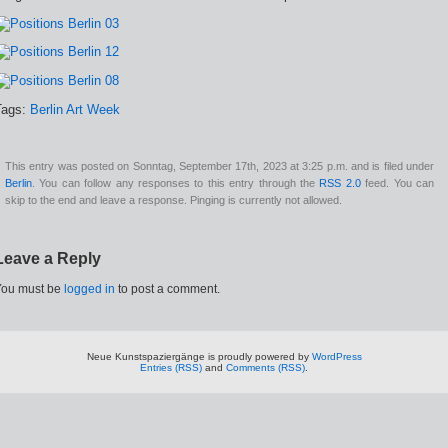
Tags:
Berlin Art Week
This entry was posted on Sonntag, September 17th, 2023 at 3:25 p.m. and is filed under
Berlin
. You can follow any responses to this entry through the
RSS 2.0
feed. You can
skip to the end and leave a response. Pinging is currently not allowed.
Leave a Reply
You must be
logged in
to post a comment.
Neue Kunstspaziergänge is proudly powered by
WordPress
Entries (RSS)
and
Comments (RSS)
.