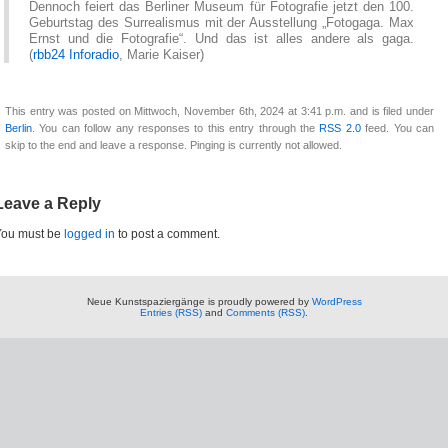
Dennoch feiert das Berliner Museum für Fotografie jetzt den 100.
Geburtstag des Surrealismus mit der Ausstellung „Fotogaga. Max
Ernst und die Fotografie“. Und das ist alles andere als gaga.
(
rbb24 Inforadio
, Marie Kaiser)
This entry was posted on Mittwoch, November 6th, 2024 at 3:41 p.m. and is filed under
Berlin
. You can follow any responses to this entry through the
RSS 2.0
feed. You can
skip to the end and leave a response. Pinging is currently not allowed.
Leave a Reply
You must be
logged in
to post a comment.
Neue Kunstspaziergänge is proudly powered by
WordPress
Entries (RSS)
and
Comments (RSS)
.