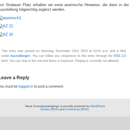
Am Stralauer Platz erhalten wir erste asemische Hinweise, die dann in der
usstellung folgerichtig ergänzt werden.
This entry was posted on Samstag, November 23rd, 2024 at 10:51 a.m. and is filed
under
Ausstellungen
. You can follow any responses to this entry through the
RSS 2.0
feed. You can skip to the end and leave a response. Pinging is currently not allowed.
Leave a Reply
You must be
logged in
to post a comment.
Neue Kunstspaziergänge is proudly powered by
WordPress
Entries (RSS)
and
Comments (RSS)
.