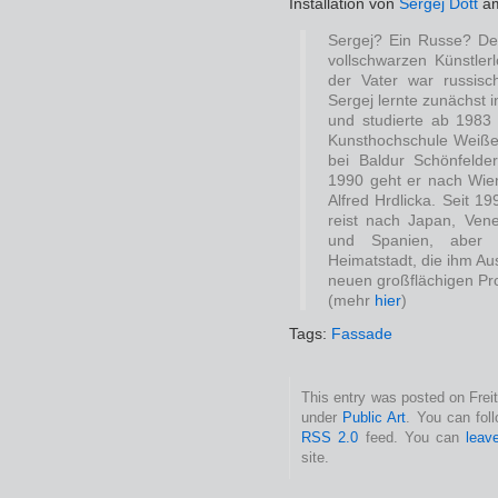
Installation von
Sergej Dott
am
Sergej? Ein Russe? De
vollschwarzen Künstler
der Vater war russisc
Sergej lernte zunächst 
und studierte ab 1983
Kunsthochschule Weißen
bei Baldur Schönfelde
1990 geht er nach Wien
Alfred Hrdlicka. Seit 199
reist nach Japan, Vene
und Spanien, aber
Heimatstadt, die ihm Au
neuen großflächigen Proj
(mehr
hier
)
Tags:
Fassade
This entry was posted on Freit
under
Public Art
. You can fol
RSS 2.0
feed. You can
leav
site.