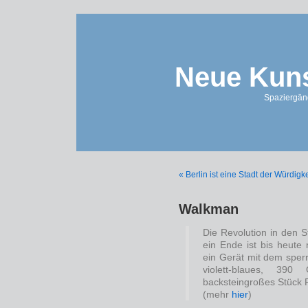
Neue Kuns
Spaziergän
« Berlin ist eine Stadt der Würdigk
Walkman
Die Revolution in den 
ein Ende ist bis heute 
ein Gerät mit dem sper
violett-blaues, 3
backsteingroßes Stück P
(mehr
hier
)