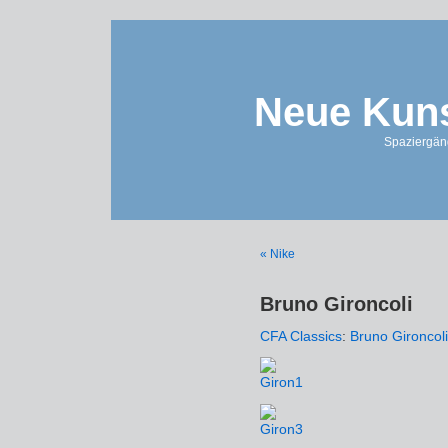
Neue Kuns
Spaziergän
« Nike
Bruno Gironcoli
CFA Classics
:
Bruno Gironcoli