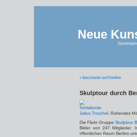
Neue Kuns
Spaziergän
« Bacchantin auf Panther
Skulptour durch Be
Julius Troschel
, Ruhendes M
Die Flickr-Gruppe
Skulptour B
Bilder von 247 Mitglieder.
öffentlichen Raum Berlins un