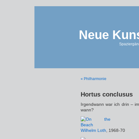
Neue Kuns
Spaziergän
« Philharmonie
Hortus conclusus
Irgendwann war ich drin – i
wann?
Wilhelm Loth
, 1968-70