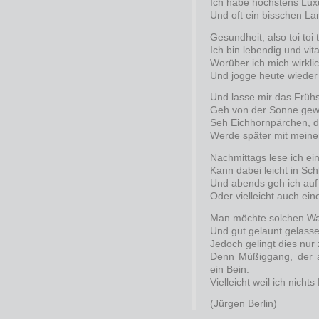
Ich habe höchstens Lu
Und oft ein bisschen La
Gesundheit, also toi toi t
Ich bin lebendig und vita
Worüber ich mich wirklic
Und jogge heute wieder
Und lasse mir das Früh
Geh von der Sonne gew
Seh Eichhornpärchen, d
Werde später mit meiner
Nachmittags lese ich ei
Kann dabei leicht in Sc
Und abends geh ich auf
Oder vielleicht auch ein
Man möchte solchen W
Und gut gelaunt gelass
Jedoch gelingt dies nur
Denn Müßiggang, der al
ein Bein.
Vielleicht weil ich nicht
(Jürgen Berlin)