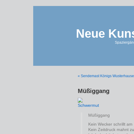
Neue Kuns
Spaziergän
« Sendemast Königs Wusterhaus
Müßiggang
Müßiggang
Kein Wecker schrillt am
Kein Zeitdruck mahnt zur