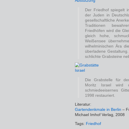
Der Friedhof spiegelt 
der Juden in Deutschla
gesellschaftliche Anerk
Traditionen bewahre
Friedhöfen wird die Gl
gleich hohe, schmuck
Weißensee übernehmen
wilhelminischen Ära di
überladene Gestaltung. 
schlichte Grabsteine n
Die Grabstelle für de
Moritz Israel wird d
schmiedeeisernes Gitt
1998 restauriert.
Literatur:
Gartendenkmale in Berlin
– F
Michael Imhof Verlag, 2008
Tags:
Friedhof