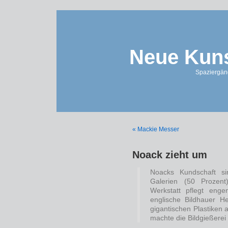
Neue Kuns
Spaziergän
« Mackie Messer
Noack zieht um
Noacks Kundschaft sin
Galerien (50 Prozent
Werkstatt pflegt enge
englische Bildhauer H
gigantischen Plastiken 
machte die Bildgießerei 