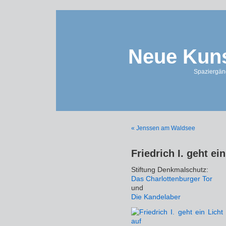
Neue Kuns
Spaziergän
« Jenssen am Waldsee
Friedrich I. geht ein
Stiftung Denkmalschutz:
Das Charlottenburger Tor
und
Die Kandelaber