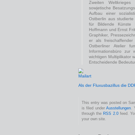
Zweiten Weltkrieges
sowjetische Besatzung
Aufbau einer sozialis
Ostberlin aus studiert
für Bildende Künste
Hoffmann und Ernst Frit
Graphiker, Pressezeichn
er als freischaffender 
Ostberliner Atelier f
Informationsbüro zur 
wichtigen Multiplikator
Entscheidende Bedeutung
Als der Fluxusbazillus die DD
This entry was posted on Sam
is filed under
Ausstellungen
. 
through the
RSS 2.0
feed. Y
your own site.