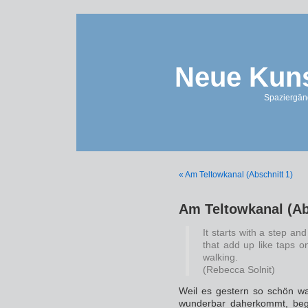
Neue Kuns
Spaziergän
« Am Teltowkanal (Abschnitt 1)
Am Teltowkanal (Ab
It starts with a step a
that add up like taps o
walking.
(Rebecca Solnit)
Weil es gestern so schön w
wunderbar daherkommt, bege