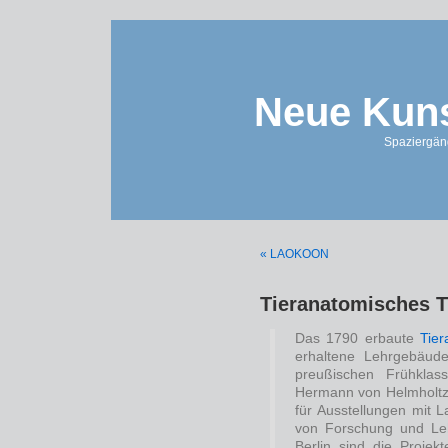
Neue Kuns
Spaziergän
« LAOKOON
Tieranatomisches T
Das 1790 erbaute
Tie
erhaltene Lehrgebäude
preußischen Frühklas
Hermann von Helmholtz-
für Ausstellungen mit 
von Forschung und Leh
Berlin sind die Projekt