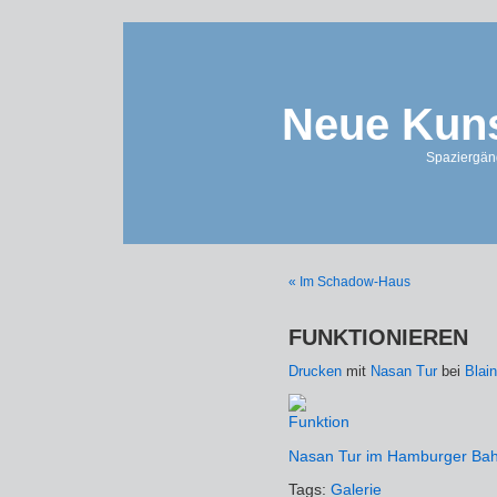
Neue Kuns
Spaziergän
« Im Schadow-Haus
FUNKTIONIEREN
Drucken
mit
Nasan Tur
bei
Blai
Nasan Tur im Hamburger Bah
Tags:
Galerie