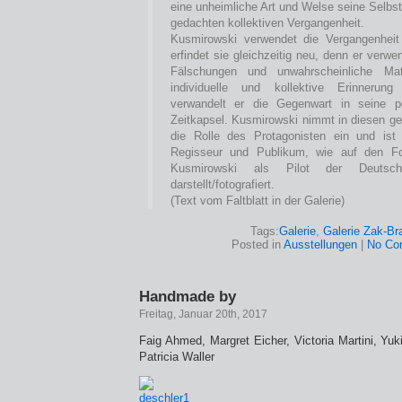
eine unheimliche Art und Welse seine Selbsti
gedachten kollektiven Vergangenheit.
Kusmirowski verwendet die Vergangenheit
erfindet sie gleichzeitig neu, denn er verwe
Fälschungen und unwahrscheinliche Mate
individuelle und kollektive Erinnerung
verwandelt er die Gegenwart in seine pe
Zeitkapsel. Kusmirowski nimmt in diesen ge
die Rolle des Protagonisten ein und ist 
Regisseur und Publikum, wie auf den Fo
Kusmirowski als Pilot der Deutsc
darstellt/fotografiert.
(Text vom Faltblatt in der Galerie)
Tags:
Galerie
,
Galerie Zak-Br
Posted in
Ausstellungen
|
No Co
Handmade by
Freitag, Januar 20th, 2017
Faig Ahmed, Margret Eicher, Victoria Martini, Yu
Patricia Waller