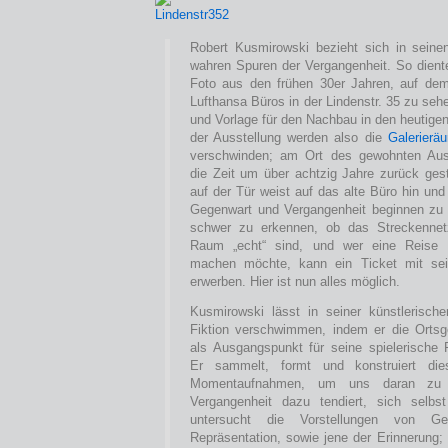
Robert Kusmirowski bezieht sich in seinen
wahren Spuren der Vergangenheit. So diente
Foto aus den frühen 30er Jahren, auf de
Lufthansa Büros in der Lindenstr. 35 zu sehe
und Vorlage für den Nachbau in den heutige
der Ausstellung werden also die
Galerierä
verschwinden; am Ort des gewohnten Aus
die Zeit um über achtzig Jahre zurück gest
auf der Tür weist auf das alte Büro hin und
Gegenwart und Vergangenheit beginnen zu 
schwer zu erkennen, ob das Streckennet
Raum „echt“ sind, und wer eine Reise i
machen möchte, kann ein Ticket mit s
erwerben. Hier ist nun alles möglich.
Kusmirowski lässt in seiner künstlerisch
Fiktion verschwimmen, indem er die Ortsg
als Ausgangspunkt für seine spielerische
Er sammelt, formt und konstruiert dies
Momentaufnahmen, um uns daran zu e
Vergangenheit dazu tendiert, sich selbs
untersucht die Vorstellungen von Ge
Repräsentation, sowie jene der Erinnerung;