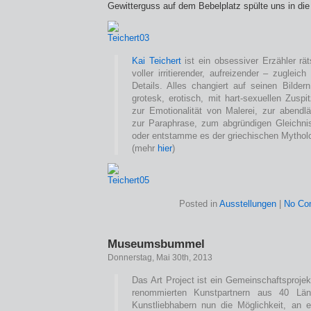
Gewitterguss auf dem Bebelplatz spülte uns in die
Kai Teichert
ist ein obsessiver Erzähler rä
voller irritierender, aufreizender – zugleic
Details. Alles changiert auf seinen Bilder
grotesk, erotisch, mit hart-sexuellen Zusp
zur Emotionalität von Malerei, zur abendl
zur Paraphrase, zum abgründigen Gleichnis
oder entstamme es der griechischen Mytholo
(mehr
hier
)
Posted in
Ausstellungen
|
No Co
Museumsbummel
Donnerstag, Mai 30th, 2013
Das Art Project ist ein Gemeinschaftsproje
renommierten Kunstpartnern aus 40 Lä
Kunstliebhabern nun die Möglichkeit, an 