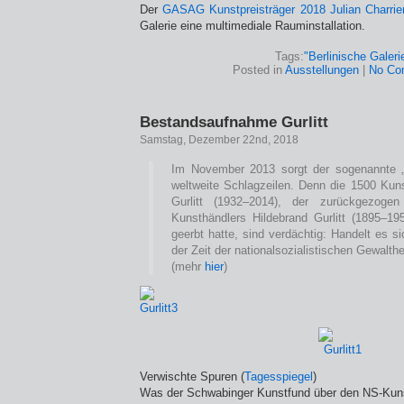
Der
GASAG Kunstpreisträger 2018
Julian Charrie
Galerie eine multimediale Rauminstallation.
Tags:
"Berlinische Galeri
Posted in
Ausstellungen
|
No Co
Bestandsaufnahme Gurlitt
Samstag, Dezember 22nd, 2018
Im November 2013 sorgt der sogenannte „K
weltweite Schlagzeilen. Denn die 1500 Kuns
Gurlitt (1932–2014), der zurückgezog
Kunsthändlers Hildebrand Gurlitt (1895–1
geerbt hatte, sind verdächtig: Handelt es 
der Zeit der nationalsozialistischen Gewalth
(mehr
hier
)
Verwischte Spuren (
Tagesspiegel
)
Was der Schwabinger Kunstfund über den NS-Kuns