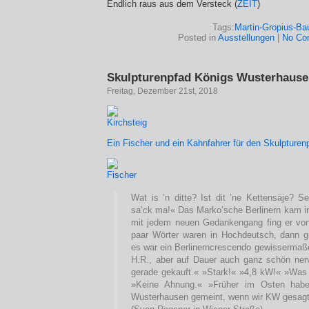
Endlich raus aus dem Versteck (
ZEIT
)
Tags:
Martin-Gropius-Ba
Posted in
Ausstellungen
|
No Co
Skulpturenpfad Königs Wusterhaus
Freitag, Dezember 21st, 2018
Ein Fischer und ein Kahnfahrer für den Skulpturen
Wat is ’n ditte? Ist dit ’ne Kettensäje? Se
sa’ck ma!« Das Marko’sche Berlinern kam in 
mit jedem neuen Gedankengang fing er von
paar Wörter waren in Hochdeutsch, dann gi
es war ein Berlinerncrescendo gewissermaßen
H.R., aber auf Dauer auch ganz schön nerv
gerade gekauft.« »Stark!« »4,8 kW!« »Was
»Keine Ahnung.« »Früher im Osten hab
Wusterhausen gemeint, wenn wir KW gesagt