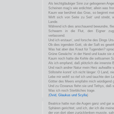
Als leichtgläubiger Sinn zur gebogenen Angel
Scheinen mag’s wie erdichtet; allein was fr
Kaum war berühret das Gras, so beginnt mei
Wirft sich von Seite zu Seit‘ und strebt,
Lande.
Während ich dies anschauend bewundre, flie
Schwarm in die Flut, den Eigner zug
verlassend.
Und ich erstaun‘, und forsche des Dings Urs
Ob dies irgendein Gott, ob der Saft es gewir
Was hat aber das Kraut für Tugenden? sprac
Grüne Gewächs‘ in der Hand und kaute sie 
Kaum noch hatte die Kehle die seltsamen Sä
Als ich empfand, daß plötzlich die innerste B
Und nach andrer Natur mein Herz aufwallte 
Stillstehn konnt‘ ich nicht länger: O Land, n
Lebe mir wohl! so rief ich und tauchte den L
Götter des Meers empfahn mich würdigend g
Und zu Ozeanus flehn sie und Tethys, daß 
Was ich noch Sterbliches trage.
(
Ovid, Glaukus und Scylla
)
Beatrice hatte nun die Augen ganz und gar a
Sphären gerichtet; und ich, der ich die mein
der von dort oben zurücklenken musste, sah 