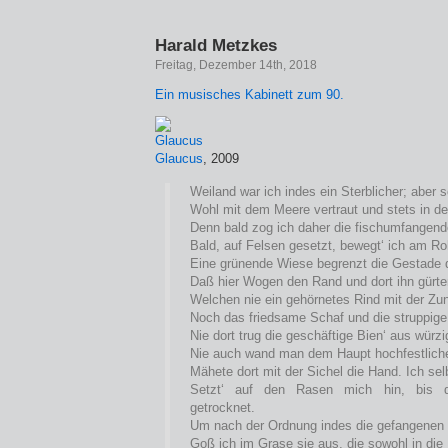
Harald Metzkes
Freitag, Dezember 14th, 2018
Ein musisches Kabinett zum 90.
Glaucus
, 2009
Weiland war ich indes ein Sterblicher; aber
Wohl mit dem Meere vertraut und stets in de
Denn bald zog ich daher die fischumfangend
Bald, auf Felsen gesetzt, bewegt‘ ich am Ro
Eine grünende Wiese begrenzt die Gestade 
Daß hier Wogen den Rand und dort ihn gürten
Welchen nie ein gehörnetes Rind mit der Zun
Noch das friedsame Schaf und die struppige 
Nie dort trug die geschäftige Bien‘ aus würz
Nie auch wand man dem Haupt hochfestlich
Mähete dort mit der Sichel die Hand. Ich sel
Setzt‘ auf den Rasen mich hin, bis d
getrocknet.
Um nach der Ordnung indes die gefangenen
Goß ich im Grase sie aus, die sowohl in die 