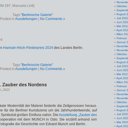
Novembe
 297, Manuela Lintl)
Oktober
Septemb
August 
Tags:
"Berlinische Galerie"
Juli 202
Posted in
Ausstellungen
|
No Comments »
Juni 20
Mai 202
April 20
März 20
Februar
24
Januar 
Dezembe
en
Hannah-Höch-Förderpreis 2024
des Landes Berlin.
Novembe
Oktober
Septemb
August 
Tags:
"Berlinische Galerie"
Juli 202
Posted in
Ausstellungen
|
No Comments »
Juni 20
Mai 202
April 20
März 20
. Zauber des Nordens
Februar
h, 2023
Januar 
Dezembe
Novembe
Oktober
ale Modernität der Malerei forderte die Zeitgenossen heraus.
Septemb
re für die Berliner Kunstszene um die Jahrhundertwende, auf
August 
Juli 202
 Symbolist großen Einfluss nahm. Die
Ausstellung „Zauber des
Juni 20
Kooperation mit dem MUNCH in Oslo. Sie erzählt anhand von
Mai 202
 Fotografie die Geschichte von Edvard Munch und Berlin.
April 20