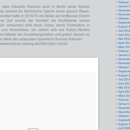
Februar
, dass Eduardo Paolozzi auch in Berlin seine Spuren
Januar 
Dezembe
hat, widmet die Berlinische Galerie einen ganzen Raum.
Novembe
endiat hatte er 1974/75 ein Atelier am Kottbusser Damm
Oktober
se Zeit nannte der Künstler die fruchtbarste seines
Septemb
sch verbunden wird diese Schau durch Farbbalken in
August 
 und Himmelblau. Sie ziehen sich wie Rallye-Streifen
Juli 201
ßen Wände der Ausstellungshallen und geben diesem so
Juni 201
n Werk den adäquaten dynamisch frischen Rahmen.
Mai 201
April 20
://www.berliner-zeitung.de/29641682 ©2018
März 20
Februar
Januar 
Dezembe
Novembe
Oktober
Septemb
August 
Juli 201
Juni 20
Mai 201
April 20
März 20
Februar
Januar 
Dezembe
Novembe
Oktober
Septemb
August 
Juli 200