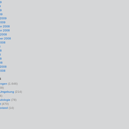
09
9
09
09
 2009
2009
r 2008
r 2008
 2008
er 2008
2008
8
08
8
08
08
 2008
2008
s
ungen
(1.646)
58)
r Umgebung
(214)
4)
dologie
(78)
t
(470)
orized
(14)