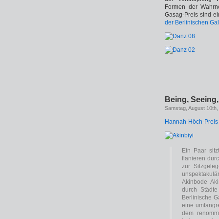
Formen der Wahrne
Gasag-Preis sind e
der Berlinischen Ga
Being, Seeing
Samstag, August 10th,
Hannah-Höch-Preis 2
Ein Paar sit
flanieren dur
zur Sitzgele
unspektakulä
Akinbode Ak
durch Städte
Berlinische G
eine umfangre
dem renommie