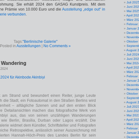
Juli 202
hmung. Sie erhält 2024 den GASAG Kunstpreis. Mit dem
Juni 20
ine Prämie von 10.000 Euro und die
Ausstellung „edge out“ in
Mai 202
lerie verbunden
.
April 20
März 20
Februar
Januar 
Dezembe
Novembe
Tags:
"Berlinische Galerie"
Oktober
Posted in
Ausstellungen
|
No Comments »
Septemb
August 
Juli 202
Juni 20
, Wandering
Mai 202
April 20
 2024
März 20
Februar
024 für Akinbode Akinbiyi
Januar 
Dezembe
Novembe
Oktober
zt am Strand und bewundert einen Reiter, junge Leute
Septemb
ch die Stadt, ein Fotoautomat in den Straßen Berlins wird
August 
genheit – alltägliche Szenen und auf den ersten Blick
Juli 202
re Detailansichten machen das fotografische Werk von
Juni 20
inbiyi aus, das von seinen unzähligen Wanderungen
Mai 202
April 20
 wie Berlin, Brasília, Durban oder Lagos erzählt. Die
März 20
alerie widmet dem Künstler, Schriftsteller und Fotografen
Februar
iche Retrospektive, anlässlich seiner Auszeichnung mit
Januar 
rten Hannah-Höch-Preis des Landes Berlin für sein
Dezembe