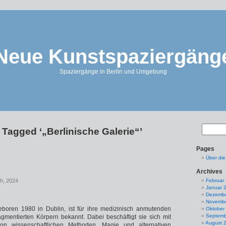
Neue Kunstspaziergäng
Spaziergänge in Berlin und Umgebung
 Tagged ‘„Berlinische Galerie“’
Pages
Über di
Archives
th, 2024
Februar
Januar 
Dezembe
Novembe
eboren 1980 in Dublin, ist für ihre medizinisch anmutenden
Oktober
Septemb
fragmentierten Körpern bekannt. Dabei beschäftigt sie sich mit
August 
on wissenschaftlichen Methoden, Magie und alternativen