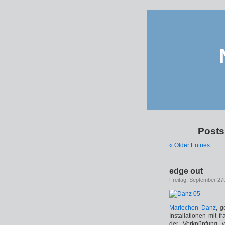
Posts
« Older Entries
edge out
Freitag, September 27
Mariechen Danz
, g
Installationen mit 
der Verknüpfung v