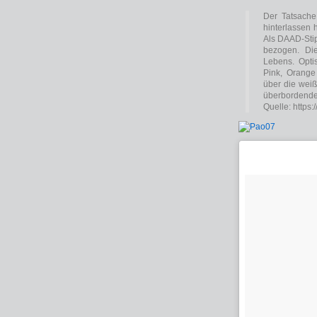
Der Tatsache
hinterlassen 
Als DAAD-Stip
bezogen. Die
Lebens. Opti
Pink, Orange
über die wei
überbordende
Quelle: https