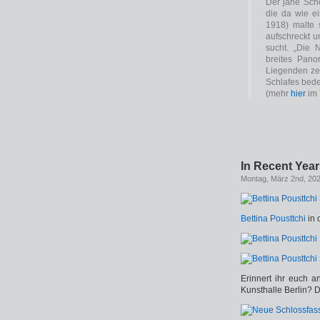
Der jähe Scho
die da wie ei
1918) malte 
aufschreckt 
sucht. „Die 
breites Pan
Liegenden zei
Schlafes bede
(mehr
hier
im 
In Recent Yea
Montag, März 2nd, 20
Bettina Pousttchi
in 
Erinnert ihr euch a
Kunsthalle Berlin? 