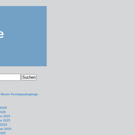
e
e Neuen Kunstspaziergänge
 2026
2026
r 2025
r 2025
 2025
er 2025
2025