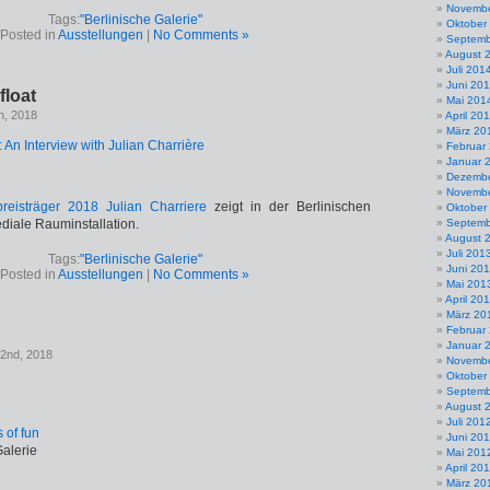
Novembe
Tags:
"Berlinische Galerie"
Oktober
Posted in
Ausstellungen
|
No Comments »
Septemb
August 
Juli 201
Juni 20
float
Mai 201
h, 2018
April 20
März 20
 An Interview with Julian Charrière
Februar
Januar 
Dezembe
Novembe
eisträger 2018
Julian Charriere
zeigt in der Berlinischen
Oktober
diale Rauminstallation.
Septemb
August 
Juli 201
Tags:
"Berlinische Galerie"
Juni 20
Posted in
Ausstellungen
|
No Comments »
Mai 201
April 20
März 20
Februar
Januar 
22nd, 2018
Novembe
Oktober
Septemb
August 
Juli 201
s of fun
Juni 20
Galerie
Mai 201
April 20
März 20