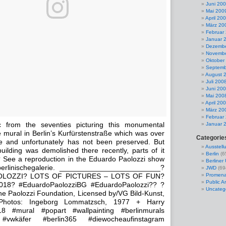
Juni 20
Mai 200
April 20
März 20
Februar
Januar 
Dezembe
Novembe
Oktober
Septemb
August 
Juli 200
Juni 20
Mai 200
April 20
März 20
Februar
c from the seventies picturing this monumental
Januar 
 mural in Berlin’s Kurfürstenstraße which was over
Categorie
e and unfortunately has not been preserved. But
Ausstell
ilding was demolished there recently, parts of it
Berlin
(6
 See a reproduction in the Eduardo Paolozzi show
Berline
erlinischegalerie. _________________________?
JWD
(69
LOZZI? LOTS OF PICTURES – LOTS OF FUN?
Promena
Public Ar
2018? #EduardoPaolozziBG #EduardoPaolozzi?? ?
Uncateg
he Paolozzi Foundation, Licensed by/VG Bild-Kunst,
hotos: Ingeborg Lommatzsch, 1977 + Harry
18 #mural #popart #wallpainting #berlinmurals
 #vwkäfer #berlin365 #diewocheaufinstagram