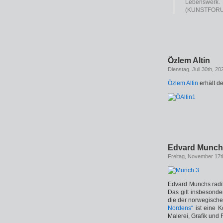
Lebenswerk.
(KUNSTFORUM
Özlem Altin
Dienstag, Juli 30th, 20
Özlem Altin
erhält d
Edvard Munch
Freitag, November 17t
Edvard Munchs radik
Das gilt insbesonde
die der norwegische
Nordens“
ist eine 
Malerei, Grafik und