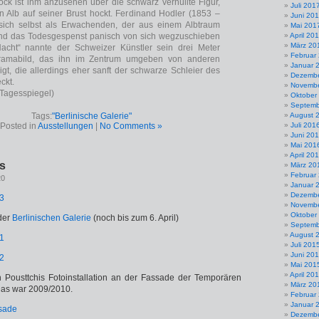
ck ist ihm anzusehen über die schwarz verhüllte Figur,
Juli 201
n Alb auf seiner Brust hockt. Ferdinand Hodler (1853 –
Juni 20
sich selbst als Erwachenden, der aus einem Albtraum
Mai 201
und das Todesgespenst panisch von sich wegzuschieben
April 20
März 20
Nacht“ nannte der Schweizer Künstler sein drei Meter
Februar
oramabild, das ihn im Zentrum umgeben von anderen
Januar 
gt, die allerdings eher sanft der schwarze Schleier des
Dezembe
ckt.
Novembe
Tagesspiegel)
Oktober
Septemb
Tags:
"Berlinische Galerie"
August 
Posted in
Ausstellungen
|
No Comments »
Juli 201
Juni 20
Mai 201
April 20
rs
März 20
Februar
20
Januar 
Dezembe
Novembe
Oktober
der
Berlinischen Galerie
(noch bis zum 6. April)
Septemb
August 
Juli 201
Juni 20
Mai 201
April 20
n Pousttchis Fotoinstallation an der Fassade der Temporären
März 20
Das war 2009/2010.
Februar
Januar 
Dezembe