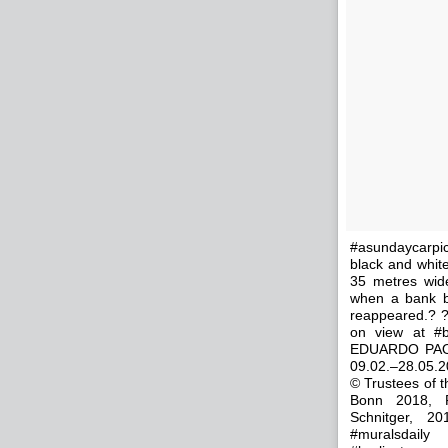
#asundaycarpi
black and white
35 metres wid
when a bank bu
reappeared.? ?
on view at #b
EDUARDO PAO
09.02.–28.05.
© Trustees of t
Bonn 2018, P
Schnitger, 20
#muralsdaily