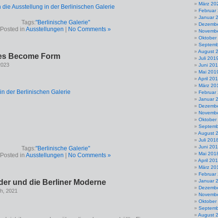
März 20
die Ausstellung in der Berlinischen Galerie
Februar
Januar 
Tags:
"Berlinische Galerie"
Dezembe
Posted in
Ausstellungen
|
No Comments »
Novembe
Oktober
Septemb
August 
des Become Form
Juli 201
2023
Juni 20
Mai 201
April 20
März 20
in der Berlinischen Galerie
Februar
Januar 
Dezembe
Novembe
Oktober
Septemb
August 
Juli 201
Juni 20
Tags:
"Berlinische Galerie"
Mai 201
Posted in
Ausstellungen
|
No Comments »
April 20
März 20
Februar
der und die Berliner Moderne
Januar 
Dezembe
th, 2021
Novembe
Oktober
Septemb
August 