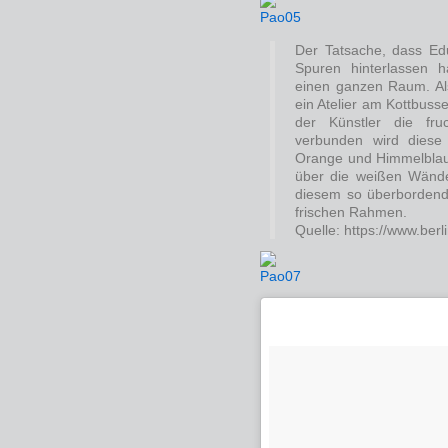
Der Tatsache, dass Edu
Spuren hinterlassen h
einen ganzen Raum. Al
ein Atelier am Kottbus
der Künstler die fru
verbunden wird diese
Orange und Himmelblau. 
über die weißen Wände
diesem so überborden
frischen Rahmen.
Quelle: https://www.ber