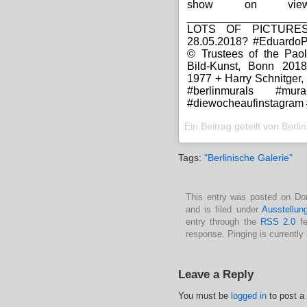
show on view a
__________________
LOTS OF PICTURES
28.05.2018? #EduardoP
© Trustees of the Pao
Bild-Kunst, Bonn 2018
1977 + Harry Schnitger,
#berlinmurals #mur
#diewocheaufinstagram 
Ein Beitrag geteilt von
Berli
Tags:
"Berlinische Galerie"
This entry was posted on Don
and is filed under
Ausstellun
entry through the
RSS 2.0
fe
response. Pinging is currently 
Leave a Reply
You must be
logged in
to post a