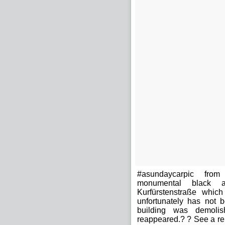
#asundaycarpic from
monumental black a
Kurfürstenstraße whi
unfortunately has not
building was demolish
reappeared.? ? See a re