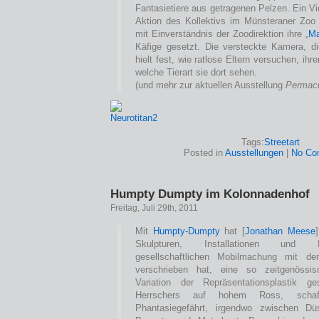
Fantasietiere aus getragenen Pelzen. Ein V
Aktion des Kollektivs im Münsteraner Zoo 
mit Einverständnis der Zoodirektion ihre „
Ma
Käfige gesetzt. Die versteckte Kamera, die
hielt fest, wie ratlose Eltern versuchen, ihr
welche Tierart sie dort sehen.
(und mehr zur aktuellen Ausstellung
Permacu
Tags:
Streetart
Posted in
Ausstellungen
|
No Co
Humpty Dumpty im Kolonnadenhof
Freitag, Juli 29th, 2011
Mit
Humpty-Dumpty
hat [
Jonathan Meese
Skulpturen, Installationen und 
gesellschaftlichen Mobilmachung mit de
verschrieben hat, eine so zeitgenössis
Variation der Repräsentationsplastik g
Herrschers auf hohem Ross, schaf
Phantasiegefährt, irgendwo zwischen Düs