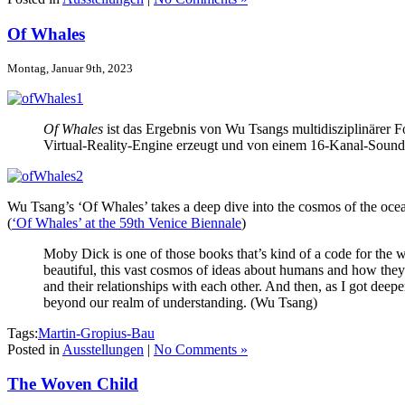
Of Whales
Montag, Januar 9th, 2023
Of Whales
ist das Ergebnis von Wu Tsangs multidisziplinärer
Virtual-Reality-Engine erzeugt und von einem 16-Kanal-Soundt
Wu Tsang’s ‘Of Whales’ takes a deep dive into the cosmos of the oce
(
‘Of Whales’ at the 59th Venice Biennale
)
Moby Dick is one of those books that’s kind of a code for the w
beautiful, this vast cosmos of ideas about humans and how they rel
and their relationships with each other. And then, as I got deep
beyond our realm of understanding. (Wu Tsang)
Tags:
Martin-Gropius-Bau
Posted in
Ausstellungen
|
No Comments »
The Woven Child