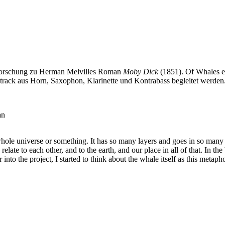
 Forschung zu Herman Melvilles Roman
Moby Dick
(1851). Of Whales en
rack aus Horn, Saxophon, Klarinette und Kontrabass begleitet werden
an
hole universe or something. It has so many layers and goes in so many d
ate to each other, and to the earth, and our place in all of that. In the 
er into the project, I started to think about the whale itself as this me