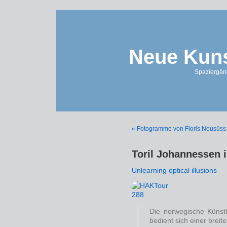
Neue Kuns
Spaziergän
« Fotogramme von Floris Neusüss
Toril Johannessen
Unlearning optical illusions
Die norwegische Künstl
bedient sich einer breit