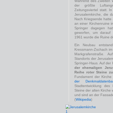
Während des Zweiten W
der größte Luftang
Zeitungsviertel statt. 
Jerusalemkirche, die da
Nach Kriegsende hatte 
an einer Kirchenruine i
Springer dagegen ha
geworfen, um darauf s
1961 wurde die Ruine d
Ein Neubau entstan
Kressmann-Zschach im 
Markgrafenstraße. Au
Standorts der Jerusalem
Springer-Haus. Auf der 
der ehemaligen Jeru
Reihe roter Steine z
Fundament der Kirche 
der Denkmaldatenba
Stadtentwicklung des 
Steine der alten Kirch
und sind an der Fassad
(
Wikipedia
)