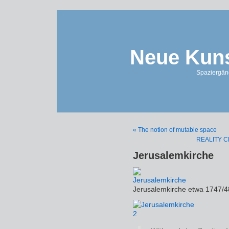
Neue Kuns
Spaziergän
« The notion of mutable space
REALITY 
Jerusalemkirche
Jerusalemkirche etwa 1747/4