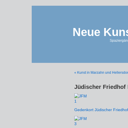
Neue Kuns
Spaziergän
« Kunst in Marzahn und Hellersdor
Jüdischer Friedhof
Gedenkort Jüdischer Friedho