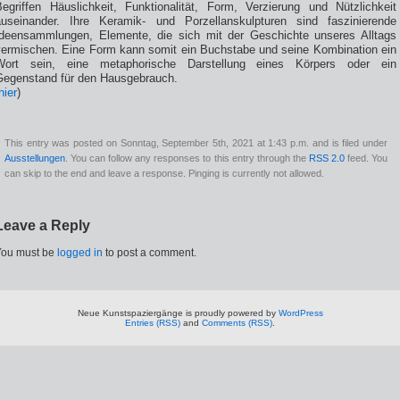
Begriffen Häuslichkeit, Funktionalität, Form, Verzierung und Nützlichkeit
auseinander. Ihre Keramik- und Porzellanskulpturen sind faszinierende
Ideensammlungen, Elemente, die sich mit der Geschichte unseres Alltags
vermischen. Eine Form kann somit ein Buchstabe und seine Kombination ein
Wort sein, eine metaphorische Darstellung eines Körpers oder ein
Gegenstand für den Hausgebrauch.
hier
)
This entry was posted on Sonntag, September 5th, 2021 at 1:43 p.m. and is filed under
Ausstellungen
. You can follow any responses to this entry through the
RSS 2.0
feed. You
can skip to the end and leave a response. Pinging is currently not allowed.
Leave a Reply
You must be
logged in
to post a comment.
Neue Kunstspaziergänge is proudly powered by
WordPress
Entries (RSS)
and
Comments (RSS)
.