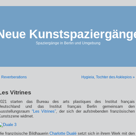
Neue Kunstspaziergäng
Spaziergänge in Berlin und Umgebung
 Reverberations
Hygieia, Tochter des Asklepios »
Les Vitrines
2021 starten das Bureau des arts plastiques des Institut français
Deutschland und das Institut français Berlin gemeinsam den
Ausstellungsraum
“Les Vitrines”
, der sich der aufstrebenden französischen
Kunstszene widmet.
Die französische Bildhauerin
Charlotte Dualé
setzt sich in ihrem Werk mit den