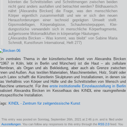
könnten die Schnittstellen und Schnittmengen zwischen beiden
nicht ganz anders ausfallen und betrachtet werden? Bildhauerisch
nährt [Alexandra Bircken] die Frage, was den menschlichen
Körper eigentlich zusammenhält und wie er sich den neuen
Herausforderungen einer technoid geprägten Umwelt stellt.
Gipsmodellagen, Körperabgüsse, Schaufensterpuppen, Klei-
dungsstücke verwandeln sich in menschliche Körperfragmente,
aufgerissene Motorradkluften in körperartige Häutungen.
(„Alexandra Bircken – Was kommt, was bleibt“ von Sabine Maria
Schmidt, Kunstforum International, Heft 277)
Ein zentrales Thema in der künstlerischen Arbeit von Alexandra Bircken
(*1967 in Köln, lebt in Berlin und München) ist die Haut – als zellulare
Membran, als Organ und als Bekleidung, aber auch als Grenze zwischen
nnen und Außen. Aus textilen Materialien, Maschinenteilen, Holz, Stahl oder
uch Latex schafft die Künstlerin Skulpturen und Installationen, in denen sie
das Verhältnis von Körper und Hülle und die Schnittstellen von Mensch und
Maschine untersucht. Für ihre
erste institutionelle Einzelausstellung in Berlin
realisiert Alexandra Bircken im Kesselhaus des KINDL eine raumgreifende
rtsspezifische Installation.
Tags:
KINDL - Zentrum für zeitgenössische Kunst
This entry was posted on Sonntag, September 26th, 2021 at 2:46 p.m. and is filed under
Ausstellungen
. You can follow any responses to this entry through the
RSS 2.0
feed. You