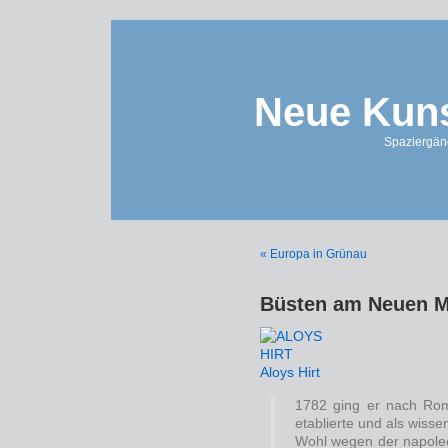
Neue Kuns
Spaziergän
« Europa in Grünau
Büsten am Neuen 
Aloys Hirt
1782 ging er nach Rom
etablierte und als wisse
Wohl wegen der napoleo