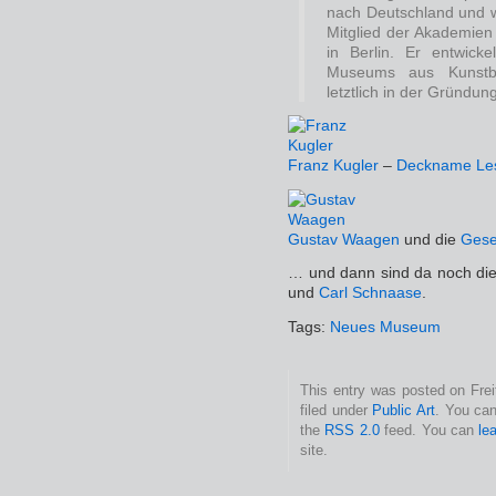
nach Deutschland und w
Mitglied der Akademien
in Berlin. Er entwicke
Museums aus Kunstbe
letztlich in der Gründ
Franz Kugler
–
Deckname Le
Gustav Waagen
und die
Gese
… und dann sind da noch di
und
Carl Schnaase
.
Tags:
Neues Museum
This entry was posted on Frei
filed under
Public Art
. You can
the
RSS 2.0
feed. You can
le
site.