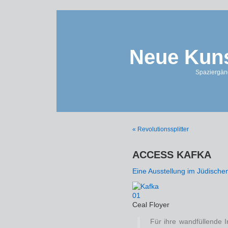
Neue Kuns
Spaziergän
« Revolutionssplitter
ACCESS KAFKA
Eine Ausstellung im Jüdisch
Ceal Floyer
Für ihre wandfüllende In