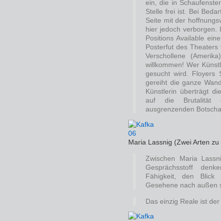
ein, die in Schaufenste
Stelle frei ist. Bei Be
Seite mit der hoffnungs
hier jedoch verborgen. 
Positions Available ei
Posterfut des Theater
Verschollene (Amerika
willkommen! Wer Künstle
gesucht wird. Floyers 
gereiht die ganze Wand 
Künstlerin überträgt 
auf die Brutalität
ausgrenzenden Botscha
Maria Lassnig (Zwei Arten zu 
Zwischen Maria Lassni
Gesprächsstoff denke
Fähigkeit, den Blic
Gesehene nach außen s
Das einzig Reale ist de