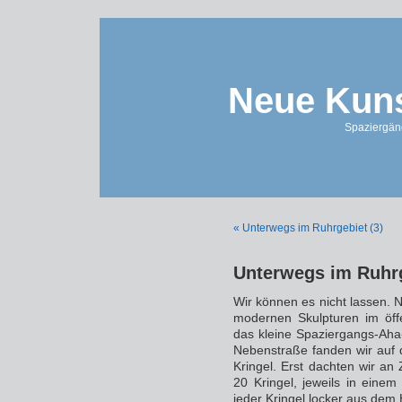
Neue Kuns
Spaziergän
« Unterwegs im Ruhrgebiet (3)
Unterwegs im Ruhrg
Wir können es nicht lassen. 
modernen Skulpturen im öf
das kleine Spaziergangs-Aha-E
Nebenstraße fanden wir auf 
Kringel. Erst dachten wir an 
20 Kringel, jeweils in eine
jeder Kringel locker aus dem